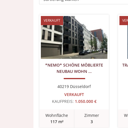
VERKAUFT
VE
*NEMO* SCHÖNE MÖBLIERTE
TR
NEUBAU WOHN ...
40219 Düsseldorf
VERKAUFT
KAUFPREIS:
1.050.000 €
Wohnfläche
Zimmer
W
117 m²
3