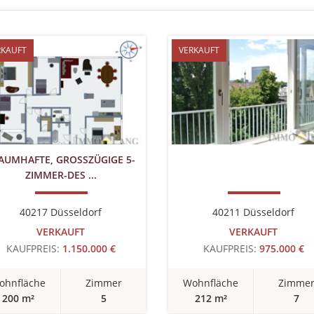
RKAUFT
VERKAUFT
AUMHAFTE, GROSSZÜGIGE 5-Z
IMMER-DES ...
40217 Düsseldorf
40211 Düsseldorf
VERKAUFT
VERKAUFT
KAUFPREIS:
1.150.000 €
KAUFPREIS:
975.000 €
ohnfläche
Zimmer
Wohnfläche
Zimme
200 m²
5
212 m²
7