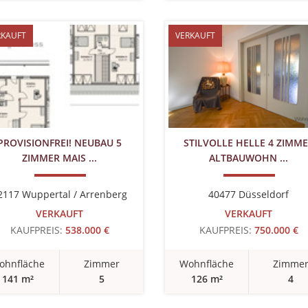
RKAUFT
VERKAUFT
PROVISIONFREI! NEUBAU 5
STILVOLLE HELLE 4 ZIMM
ZIMMER MAIS ...
ALTBAUWOHN ...
2117 Wuppertal / Arrenberg
40477 Düsseldorf
VERKAUFT
VERKAUFT
KAUFPREIS:
538.000 €
KAUFPREIS:
750.000 €
ohnfläche
Zimmer
Wohnfläche
Zimme
141 m²
5
126 m²
4