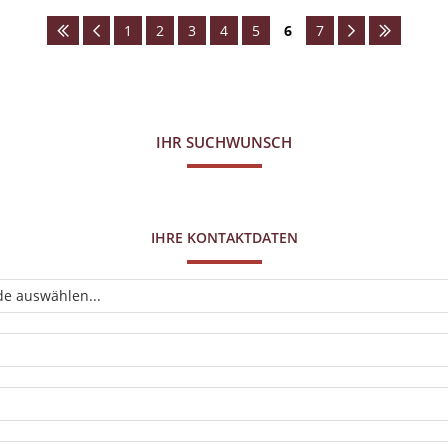
1
2
3
4
5
6
7
IHR SUCHWUNSCH
IHRE KONTAKTDATEN