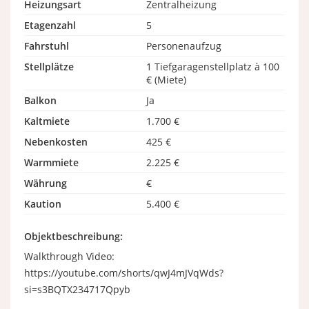
Heizungsart
Zentralheizung
Etagenzahl
5
Fahrstuhl
Personenaufzug
Stellplätze
1 Tiefgaragenstellplatz à 100
€ (Miete)
Balkon
Ja
Kaltmiete
1.700 €
Nebenkosten
425 €
Warmmiete
2.225 €
Währung
€
Kaution
5.400 €
Objektbeschreibung:
Walkthrough Video:
https://youtube.com/shorts/qwJ4mJVqWds?
si=s3BQTX234717Qpyb